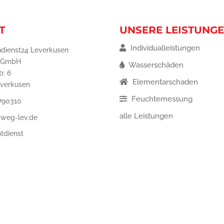
T
UNSERE LEISTUNG
Individualleistungen
dienst24 Leverkusen
 GmbH
Wasserschäden
r. 6
Elementarschaden
everkusen
Feuchtemessung
 790310
alle Leistungen
rweg-lev.de
tdienst