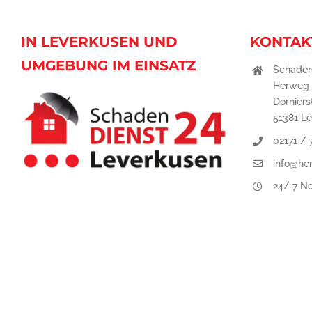
IN LEVERKUSEN UND
KONTAK
UMGEBUNG IM EINSATZ
Schaden
Herweg
Dornierst
51381 L
02171 /
info@he
24/ 7 No