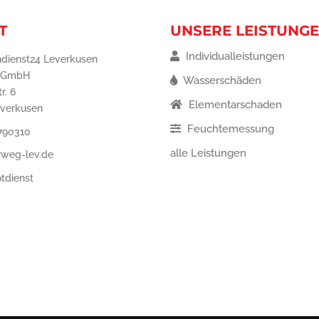
T
UNSERE LEISTUNG
Individualleistungen
dienst24 Leverkusen
 GmbH
Wasserschäden
r. 6
Elementarschaden
everkusen
Feuchtemessung
 790310
alle Leistungen
rweg-lev.de
tdienst