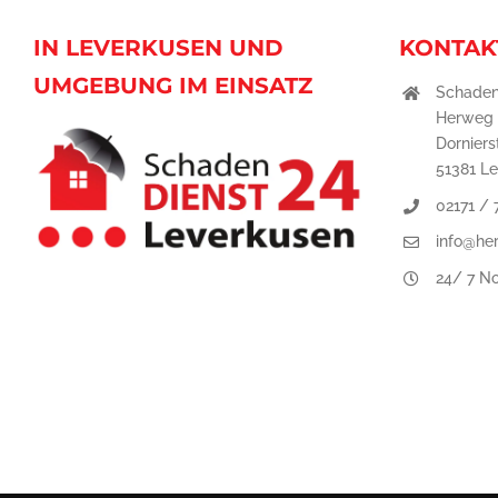
IN LEVERKUSEN UND
KONTAK
UMGEBUNG IM EINSATZ
Schaden
Herweg
Dornierst
51381 L
02171 /
info@he
24/ 7 No