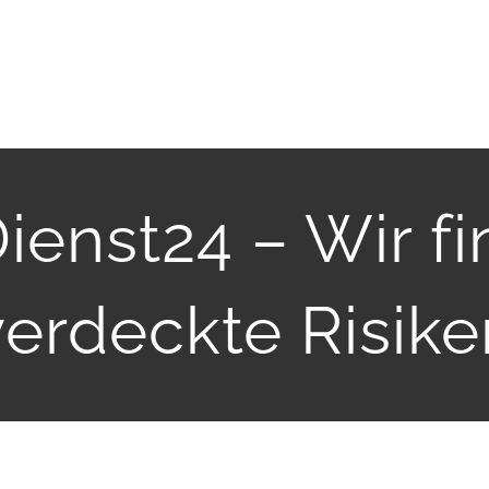
enst24 – Wir f
verdeckte Risike