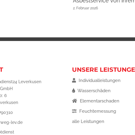
Asbestservice von Ihre
2. Februar 2026
T
UNSERE LEISTUNG
Individualleistungen
dienst24 Leverkusen
 GmbH
Wasserschäden
r. 6
Elementarschaden
everkusen
Feuchtemessung
 790310
alle Leistungen
rweg-lev.de
tdienst