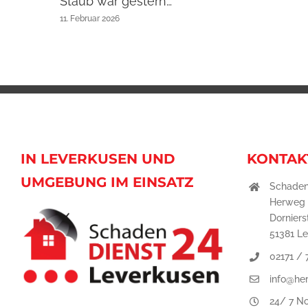
Staub war gestern…
11. Februar 2026
IN LEVERKUSEN UND
KONTAK
UMGEBUNG IM EINSATZ
Schaden
Herweg
Dornierst
51381 L
02171 /
info@he
24/ 7 No