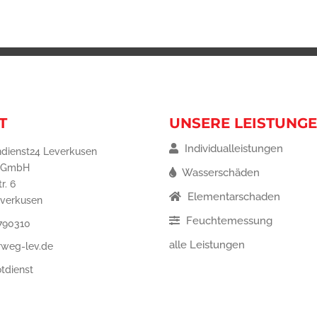
T
UNSERE LEISTUNG
Individualleistungen
dienst24 Leverkusen
 GmbH
Wasserschäden
r. 6
Elementarschaden
everkusen
Feuchtemessung
 790310
alle Leistungen
rweg-lev.de
tdienst