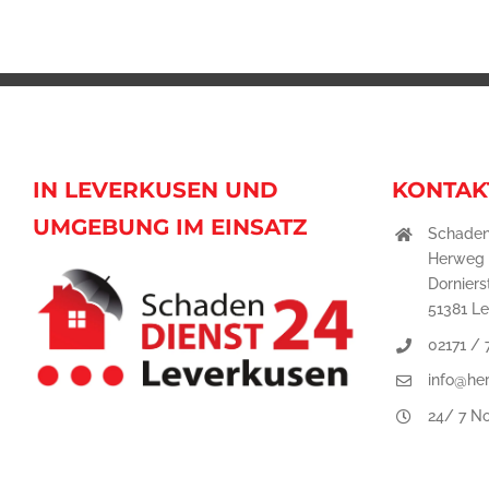
IN LEVERKUSEN UND
KONTAK
UMGEBUNG IM EINSATZ
Schaden
Herweg
Dornierst
51381 L
02171 /
info@he
24/ 7 No